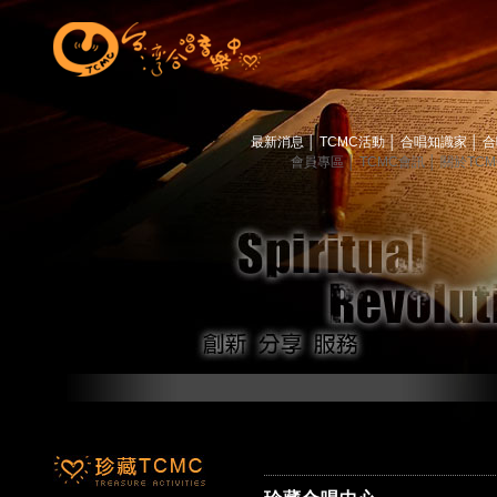
最新消息
│
TCMC活動
│
合唱知識家
│
合
會員專區
│
TCMC會訊
│
關於TC