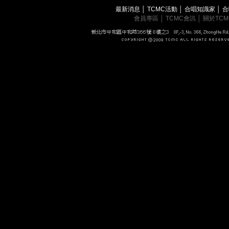
最新消息
│
TCMC活動
│
合唱知識家
│
合
會員專區
│
TCMC會訊
│
關於TC