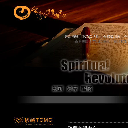
最新消息
│
TCMC活動
│
合唱知識家
│
合
會員專區
│
TCMC會訊
│
關於TC