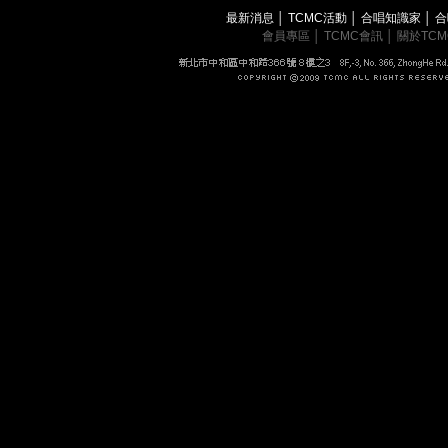
最新消息
│
TCMC活動
│
合唱知識家
│
合
會員專區
│
TCMC會訊
│
關於TC