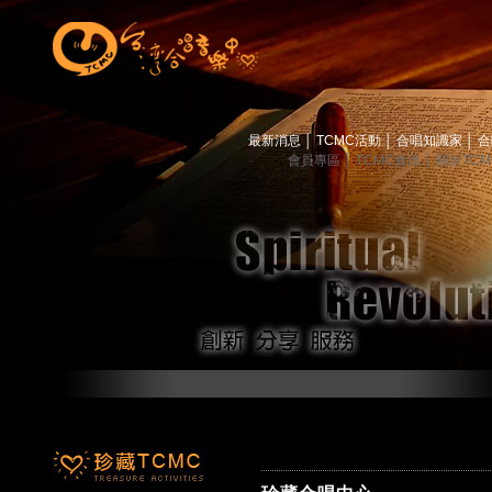
最新消息
│
TCMC活動
│
合唱知識家
│
合
會員專區
│
TCMC會訊
│
關於TC