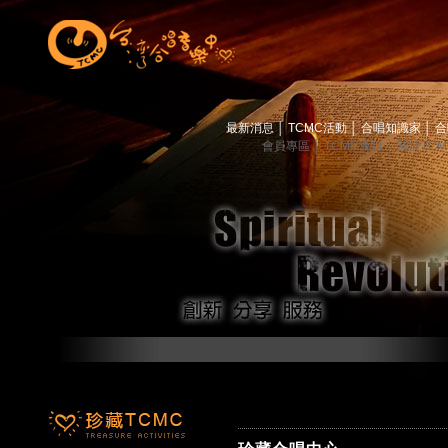
最新消息
│
TCMC活動
│
合唱知識家
│
合
會員專區
│
TCMC會訊
│
關於TC