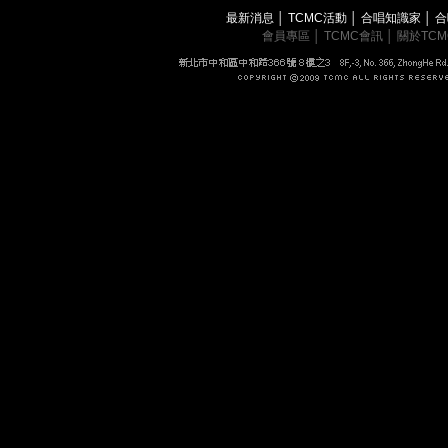
最新消息
│
TCMC活動
│
合唱知識家
│
合
會員專區
│
TCMC會訊
│
關於TC