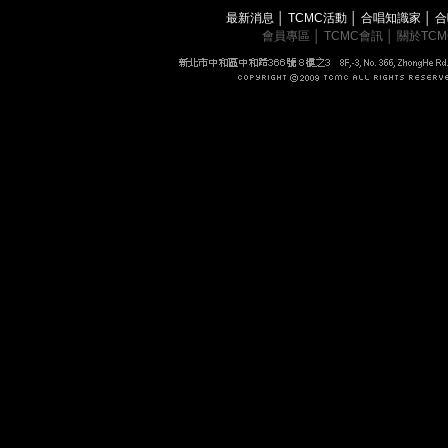
最新消息
│
TCMC活動
│
合唱知識家
│
合
會員專區
│
TCMC會訊
│
關於TC