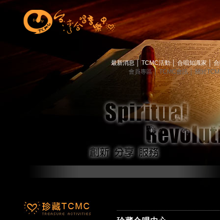
最新消息
│
TCMC活動
│
合唱知識家
│
合
會員專區
│
TCMC會訊
│
關於TC