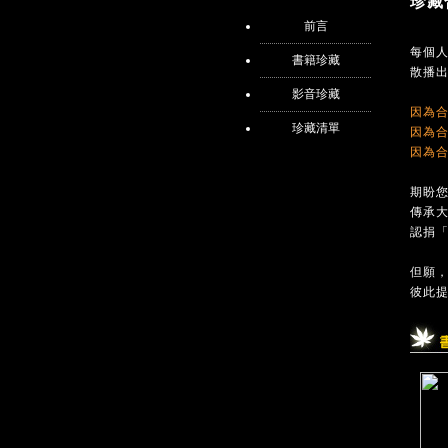
珍藏
前言
每個
書籍珍藏
散播
影音珍藏
因為
珍藏清單
因為
因為
期盼
傳承
認捐「
但願，
彼此提