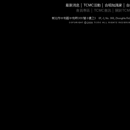
最新消息
│
TCMC活動
│
合唱知識家
│
合
會員專區
│
TCMC會訊
│
關於TC