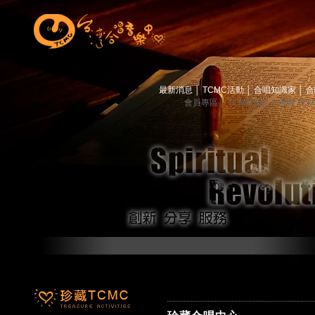
最新消息
│
TCMC活動
│
合唱知識家
│
合
會員專區
│
TCMC會訊
│
關於TC