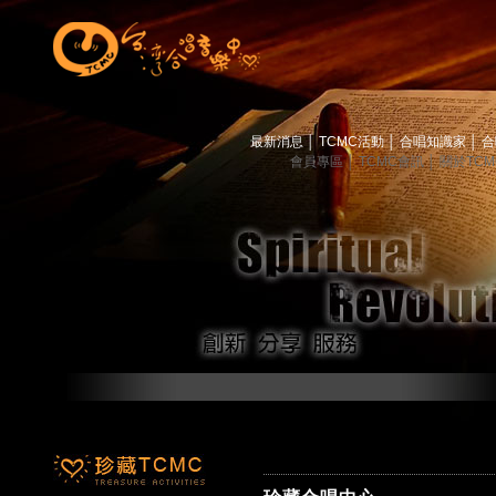
最新消息
│
TCMC活動
│
合唱知識家
│
合
會員專區
│
TCMC會訊
│
關於TC