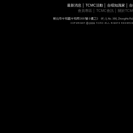
最新消息
│
TCMC活動
│
合唱知識家
│
合
會員專區
│
TCMC會訊
│
關於TC