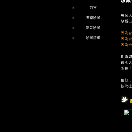
珍藏
前言
每個
書籍珍藏
散播
影音珍藏
因為
珍藏清單
因為
因為
期盼
傳承
認捐「
但願，
彼此提