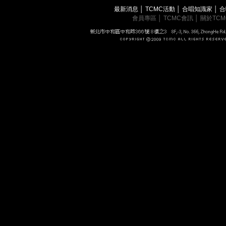
最新消息
│
TCMC活動
│
合唱知識家
│
合
會員專區
│
TCMC會訊
│
關於TC