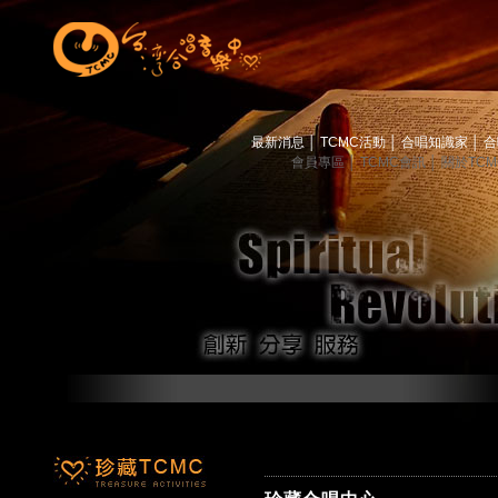
最新消息
│
TCMC活動
│
合唱知識家
│
合
會員專區
│
TCMC會訊
│
關於TC