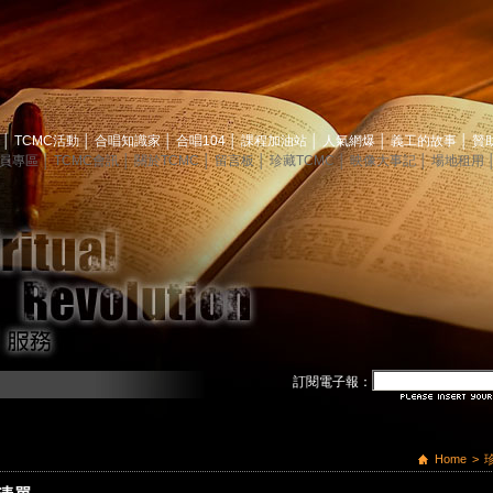
息
│
TCMC活動
│
合唱知識家
│
合唱104
│
課程加油站
│
人氣網爆
│
義工的故事
│
贊
員專區
│
TCMC會訊
│
關於TCMC
│
留言板
│
珍藏TCMC
│
映像大事記
│
場地租用
訂閱電子報：
Home
>