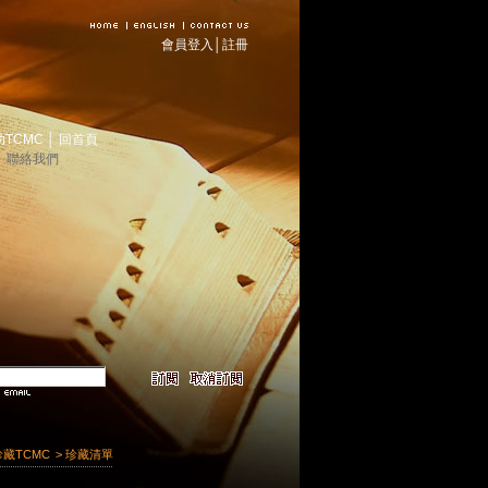
會員登入
│
註冊
助TCMC
│
回首頁
│
聯絡我們
珍藏TCMC
> 珍藏清單