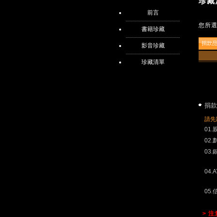
珍藏
前言
您所
書籍珍藏
捐款
影音珍藏
珍藏清單
捐款
請先
01
02
03
04.
05
> 