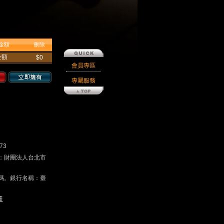
金額
刪除
金額
$0
會員專區
專屬服務
73
戶名：財團法人台北市
碼。銀行名稱：臺
書