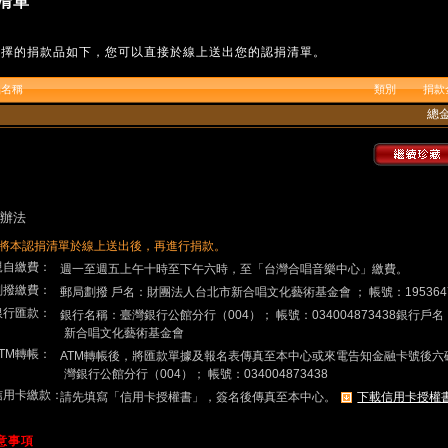
清單
選擇的捐款品如下，您可以直接於線上送出您的認捐清單。
品名稱
類別
捐款
總
辦法
將本認捐清單於線上送出後，再進行捐款。
.親自繳費：
週一至週五上午十時至下午六時，至「台灣合唱音樂中心」繳費。
.劃撥繳費：
郵局劃撥 戶名：財團法人台北市新合唱文化藝術基金會 ； 帳號：195364
.銀行匯款：
銀行名稱：臺灣銀行公館分行（004）； 帳號：034004873438銀行
新合唱文化藝術基金會
ATM轉帳：
ATM轉帳後，將匯款單據及報名表傳真至本中心或來電告知金融卡號後六
灣銀行公館分行（004）； 帳號：034004873438
.信用卡繳款：
請先填寫「信用卡授權書」，簽名後傳真至本中心。
下載信用卡授權
注意事項