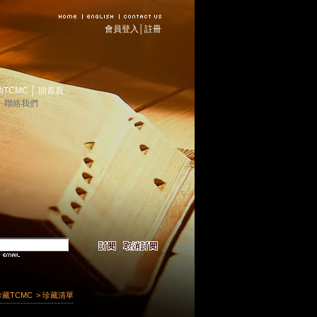
會員登入
│
註冊
助TCMC
│
回首頁
│
聯絡我們
珍藏TCMC
> 珍藏清單