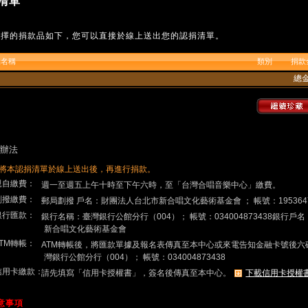
清單
選擇的捐款品如下，您可以直接於線上送出您的認捐清單。
品名稱
類別
捐款
總
辦法
將本認捐清單於線上送出後，再進行捐款。
.親自繳費：
週一至週五上午十時至下午六時，至「台灣合唱音樂中心」繳費。
.劃撥繳費：
郵局劃撥 戶名：財團法人台北市新合唱文化藝術基金會 ； 帳號：195364
.銀行匯款：
銀行名稱：臺灣銀行公館分行（004）； 帳號：034004873438銀行
新合唱文化藝術基金會
ATM轉帳：
ATM轉帳後，將匯款單據及報名表傳真至本中心或來電告知金融卡號後六
灣銀行公館分行（004）； 帳號：034004873438
.信用卡繳款：
請先填寫「信用卡授權書」，簽名後傳真至本中心。
下載信用卡授權
注意事項