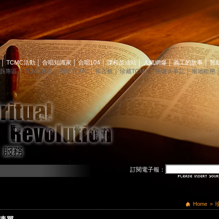
息
│
TCMC活動
│
合唱知識家
│
合唱104
│
課程加油站
│
人氣網爆
│
義工的故事
│
贊
員專區
│
TCMC會訊
│
關於TCMC
│
留言板
│
珍藏TCMC
│
映像大事記
│
場地租用
訂閱電子報：
Home
>