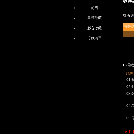
珍藏
前言
您所
書籍珍藏
捐款
影音珍藏
珍藏清單
捐款
請先
01
02
03
04.
05
> 