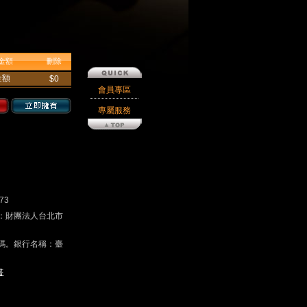
金額
刪除
金額
$0
會員專區
專屬服務
73
戶名：財團法人台北市
碼。銀行名稱：臺
書