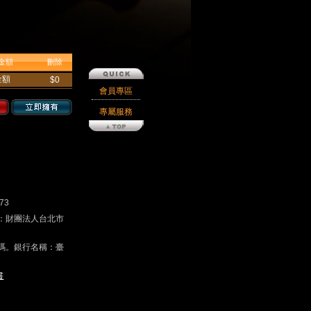
金額
刪除
金額
$0
會員專區
專屬服務
73
戶名：財團法人台北市
碼。銀行名稱：臺
書