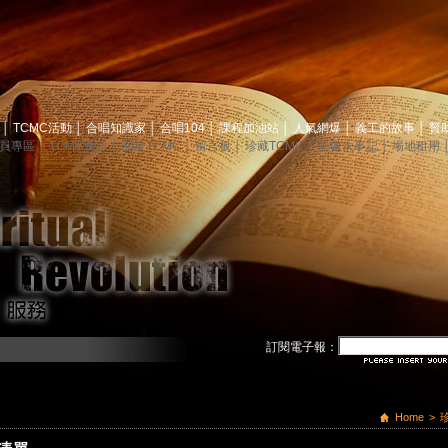
息
│
TCMC活動
│
合唱知識家
│
合唱104
│
課程加油站
│
人氣網爆
│
義工的故事
│
贊
員專區
│
TCMC會訊
│
關於TCMC
│
留言板
│
珍藏TCMC
│
映像大事記
│
場地租用
訂閱電子報：
Home
>