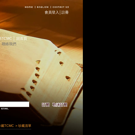
會員登入
│
註冊
助TCMC
│
回首頁
│
聯絡我們
珍藏TCMC
> 珍藏清單