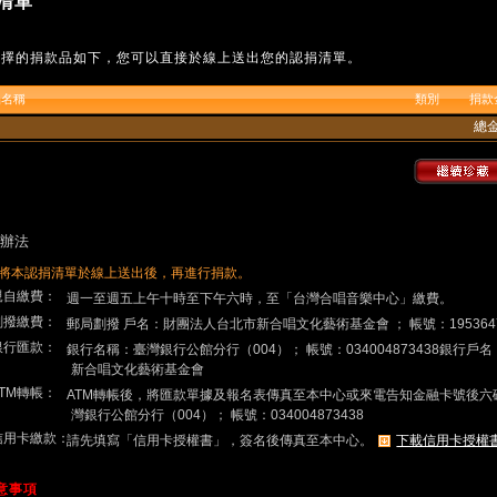
清單
選擇的捐款品如下，您可以直接於線上送出您的認捐清單。
品名稱
類別
捐款
總
辦法
將本認捐清單於線上送出後，再進行捐款。
.親自繳費：
週一至週五上午十時至下午六時，至「台灣合唱音樂中心」繳費。
.劃撥繳費：
郵局劃撥 戶名：財團法人台北市新合唱文化藝術基金會 ； 帳號：195364
.銀行匯款：
銀行名稱：臺灣銀行公館分行（004）； 帳號：034004873438銀行
新合唱文化藝術基金會
ATM轉帳：
ATM轉帳後，將匯款單據及報名表傳真至本中心或來電告知金融卡號後六
灣銀行公館分行（004）； 帳號：034004873438
.信用卡繳款：
請先填寫「信用卡授權書」，簽名後傳真至本中心。
下載信用卡授權
注意事項