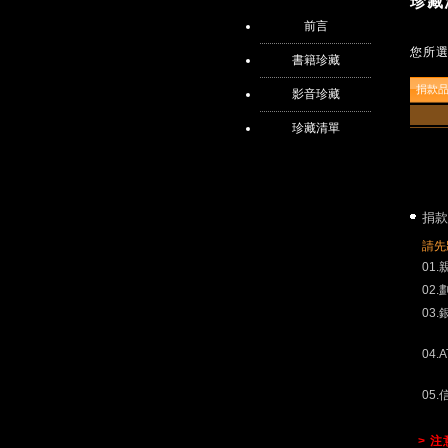
珍藏
前言
您所
書籍珍藏
捐款
影音珍藏
珍藏清單
捐款
請先
01
02
03
04.
05
> 