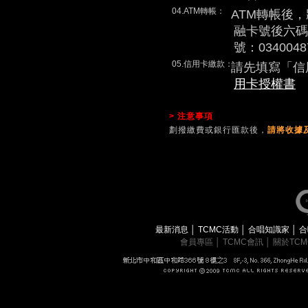
04.ATM轉帳：
ATM轉帳後
融卡號後六碼
號：0340048
05.信用卡繳款：
請先填寫「信
用卡授權書
> 注意事項
劃撥繳費或銀行匯款後，
請將收據及
最新消息
│
TCMC活動
│
合唱知識家
│
合
會員專區
│
TCMC會訊
│
關於TC