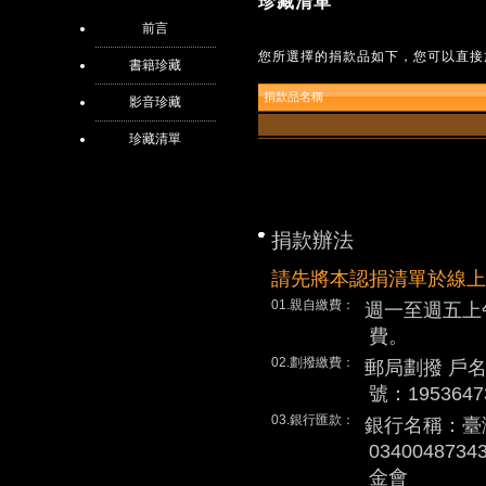
珍藏清單
前言
您所選擇的捐款品如下，您可以直接
書籍珍藏
捐款品名稱
影音珍藏
珍藏清單
捐款辦法
請先將本認捐清單於線上
01.親自繳費：
週一至週五上
費。
02.劃撥繳費：
郵局劃撥 戶
號：1953647
03.銀行匯款：
銀行名稱：臺
0340048
金會