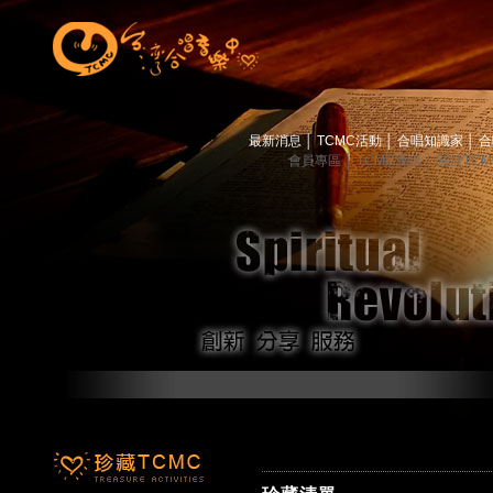
最新消息
│
TCMC活動
│
合唱知識家
│
合
會員專區
│
TCMC會訊
│
關於TC