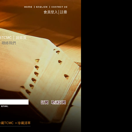
會員登入
│
註冊
助TCMC
│
回首頁
│
聯絡我們
珍藏TCMC
> 珍藏清單