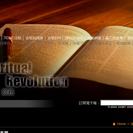
息
│
TCMC活動
│
合唱知識家
│
合唱104
│
課程加油站
│
人氣網爆
│
義工的故事
│
贊
員專區
│
TCMC會訊
│
關於TCMC
│
留言板
│
珍藏TCMC
│
映像大事記
│
場地租用
訂閱電子報：
Home
>