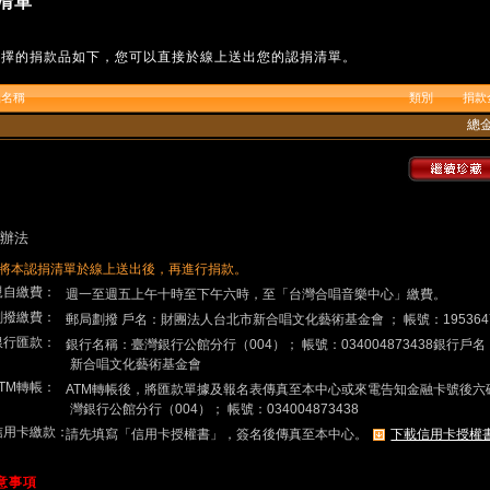
清單
選擇的捐款品如下，您可以直接於線上送出您的認捐清單。
品名稱
類別
捐款
總
辦法
將本認捐清單於線上送出後，再進行捐款。
.親自繳費：
週一至週五上午十時至下午六時，至「台灣合唱音樂中心」繳費。
.劃撥繳費：
郵局劃撥 戶名：財團法人台北市新合唱文化藝術基金會 ； 帳號：195364
.銀行匯款：
銀行名稱：臺灣銀行公館分行（004）； 帳號：034004873438銀行
新合唱文化藝術基金會
ATM轉帳：
ATM轉帳後，將匯款單據及報名表傳真至本中心或來電告知金融卡號後六
灣銀行公館分行（004）； 帳號：034004873438
.信用卡繳款：
請先填寫「信用卡授權書」，簽名後傳真至本中心。
下載信用卡授權
注意事項