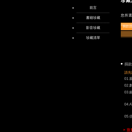
珍藏
前言
您所
書籍珍藏
捐款
影音珍藏
珍藏清單
捐款
請先
01
02
03
04.
05
> 