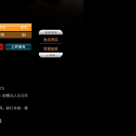
金額
刪除
金額
$0
會員專區
專屬服務
73
戶名：財團法人台北市
碼。銀行名稱：臺
書