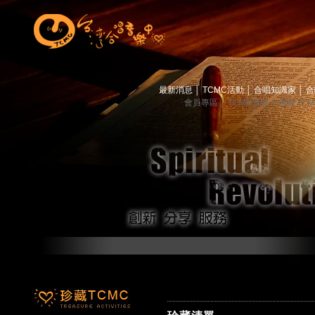
最新消息
│
TCMC活動
│
合唱知識家
│
合
會員專區
│
TCMC會訊
│
關於TC