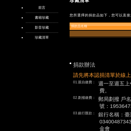
珍藏清單
前言
您所選擇的捐款品如下，您可以直接
書籍珍藏
捐款品名稱
影音珍藏
珍藏清單
捐款辦法
請先將本認捐清單於線上
01.親自繳費：
週一至週五上
費。
02.劃撥繳費：
郵局劃撥 戶
號：1953647
03.銀行匯款：
銀行名稱：臺
0340048
金會