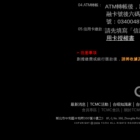
04.ATM轉帳：
ATM轉帳後
融卡號後六碼
號：0340048
05.信用卡繳款：
請先填寫「信
用卡授權書
> 注意事項
劃撥繳費或銀行匯款後，
請將收據及
最新消息
│
TCMC活動
│
合唱知識家
│
合
會員專區
│
TCMC會訊
│
關於TC