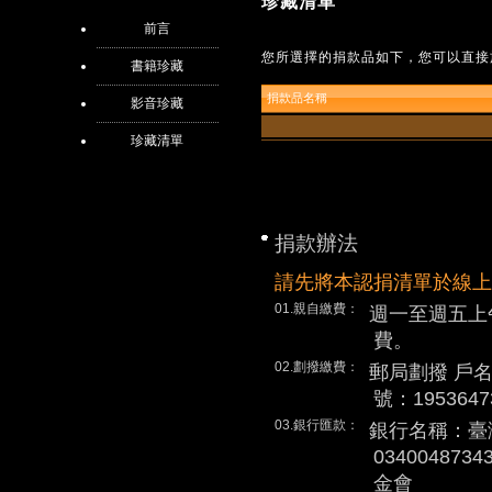
珍藏清單
前言
您所選擇的捐款品如下，您可以直接
書籍珍藏
捐款品名稱
影音珍藏
珍藏清單
捐款辦法
請先將本認捐清單於線上
01.親自繳費：
週一至週五上
費。
02.劃撥繳費：
郵局劃撥 戶
號：1953647
03.銀行匯款：
銀行名稱：臺
0340048
金會