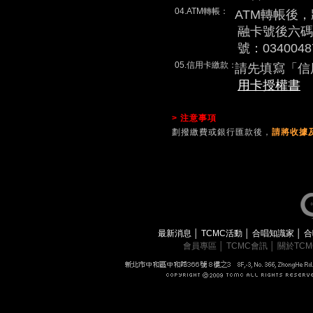
04.ATM轉帳：
ATM轉帳後
融卡號後六碼
號：0340048
05.信用卡繳款：
請先填寫「信
用卡授權書
> 注意事項
劃撥繳費或銀行匯款後，
請將收據及
最新消息
│
TCMC活動
│
合唱知識家
│
合
會員專區
│
TCMC會訊
│
關於TC