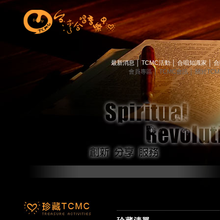
最新消息
│
TCMC活動
│
合唱知識家
│
合
會員專區
│
TCMC會訊
│
關於TC