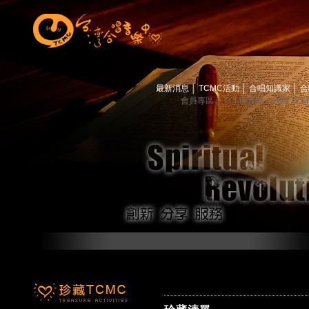
最新消息
│
TCMC活動
│
合唱知識家
│
合
會員專區
│
TCMC會訊
│
關於TC