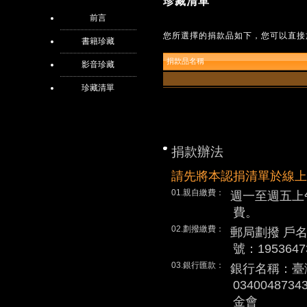
珍藏清單
前言
您所選擇的捐款品如下，您可以直接
書籍珍藏
捐款品名稱
影音珍藏
珍藏清單
捐款辦法
請先將本認捐清單於線上
01.親自繳費：
週一至週五上
費。
02.劃撥繳費：
郵局劃撥 戶
號：1953647
03.銀行匯款：
銀行名稱：臺
0340048
金會