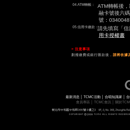
04.ATM轉帳：
ATM轉帳後
融卡號後六碼
號：0340048
05.信用卡繳款：
請先填寫「信
用卡授權書
> 注意事項
劃撥繳費或銀行匯款後，
請將收據及
最新消息
│
TCMC活動
│
合唱知識家
│
合
會員專區
│
TCMC會訊
│
關於TC