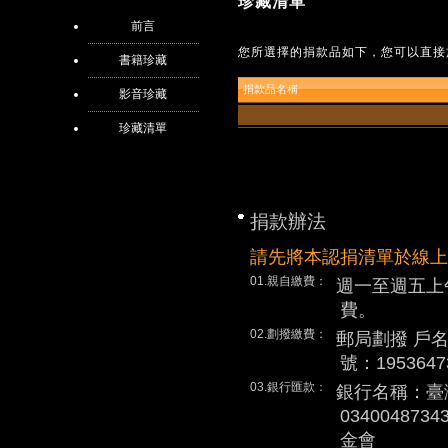
珍藏清單
前言
您所選擇的捐款品如下，您可以直接
書籍珍藏
捐款品名稱
影音珍藏
珍藏清單
捐款辦法
請先將本認捐清單於線上
01.親自繳費：
週一至週五上
費。
02.劃撥繳費：
郵局劃撥 戶
號：1953647
03.銀行匯款：
銀行名稱：臺
0340048
金會