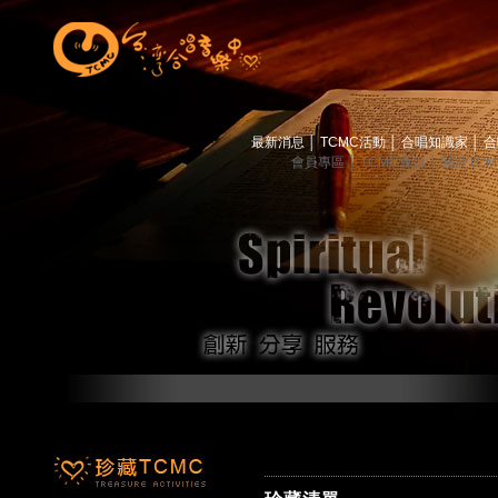
最新消息
│
TCMC活動
│
合唱知識家
│
合
會員專區
│
TCMC會訊
│
關於TC