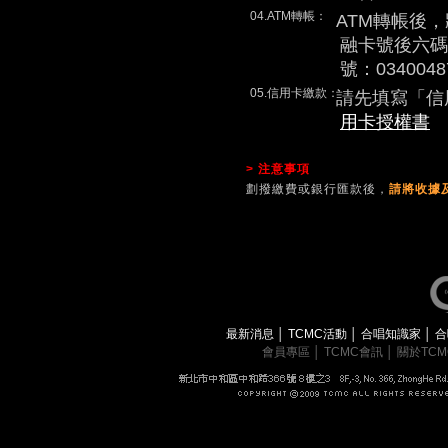
04.ATM轉帳：
ATM轉帳後
融卡號後六碼
號：0340048
05.信用卡繳款：
請先填寫「信
用卡授權書
> 注意事項
劃撥繳費或銀行匯款後，
請將收據及
最新消息
│
TCMC活動
│
合唱知識家
│
合
會員專區
│
TCMC會訊
│
關於TC