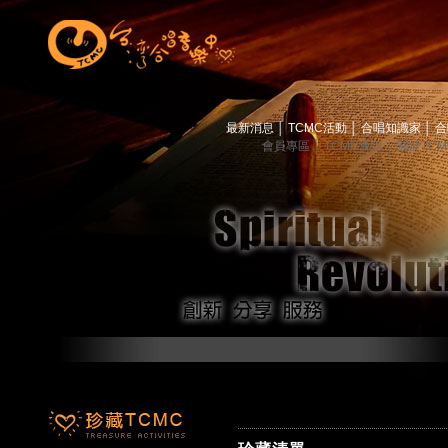
最新消息
│
TCMC活動
│
合唱知識家
│
合
會員專區
│
TCMC會訊
│
關於TC