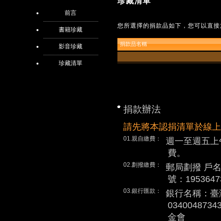
珍藏清單
前言
您所選擇的捐款品如下，您可以直接
書籍珍藏
捐款品名稱
影音珍藏
珍藏清單
捐款辦法
請先將本認捐清單於線上
01.親自繳費：
週一至週五上
費。
02.劃撥繳費：
郵局劃撥 戶
號：1953647
03.銀行匯款：
銀行名稱：臺
0340048
金會