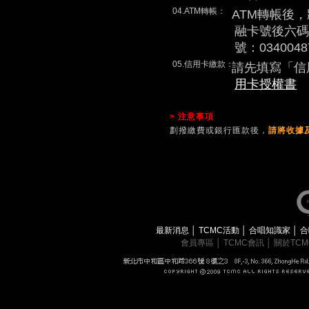
04.ATM轉帳：
ATM轉帳後
融卡號後六碼
號：0340048
05.信用卡繳款：
請先填寫「信
用卡授權書
> 注意事項
劃撥繳費或銀行匯款後，
請將收據及
最新消息
│
TCMC活動
│
合唱知識家
│
合
會員專區
│
TCMC會訊
│
關於TC