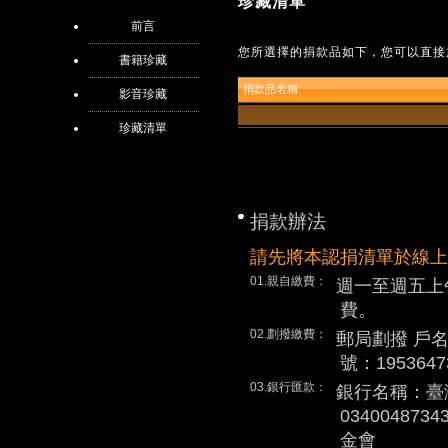
珍藏清單
前言
您所選擇的捐款品如下，您可以直接
書籍珍藏
捐款品名稱
影音珍藏
珍藏清單
捐款辦法
請先將本認捐清單於線上
01.親自繳費：
週一至週五上
費。
02.劃撥繳費：
郵局劃撥 戶
號：1953647
03.銀行匯款：
銀行名稱：臺
0340048
金會