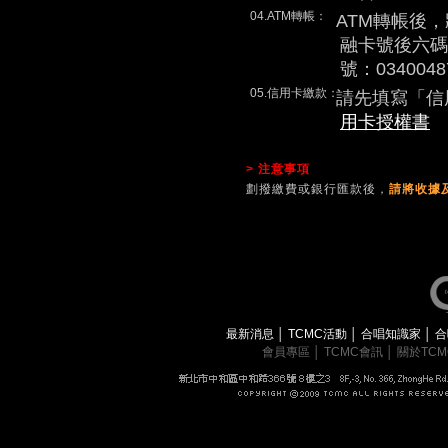
04.ATM轉帳：
ATM轉帳後
融卡號後六碼
號：0340048
05.信用卡繳款：
請先填寫「信
用卡授權書
> 注意事項
劃撥繳費或銀行匯款後，
請將收據及
最新消息
│
TCMC活動
│
合唱知識家
│
合
會員專區
│
TCMC會訊
│
關於TC