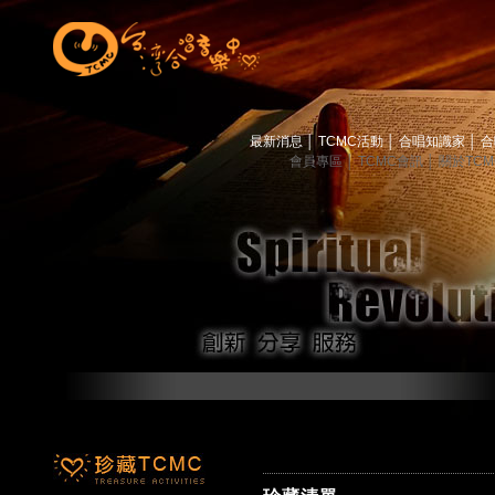
最新消息
│
TCMC活動
│
合唱知識家
│
合
會員專區
│
TCMC會訊
│
關於TC