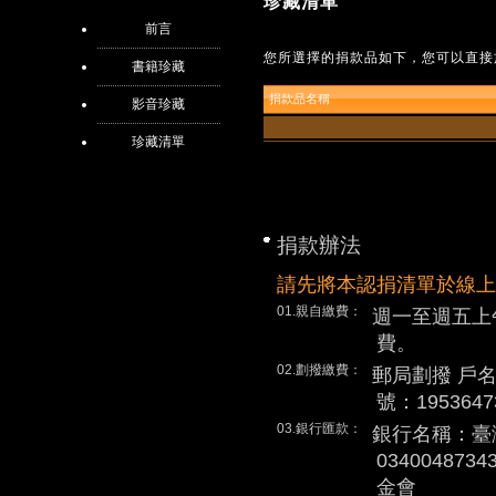
珍藏清單
前言
您所選擇的捐款品如下，您可以直接
書籍珍藏
捐款品名稱
影音珍藏
珍藏清單
捐款辦法
請先將本認捐清單於線上
01.親自繳費：
週一至週五上
費。
02.劃撥繳費：
郵局劃撥 戶
號：1953647
03.銀行匯款：
銀行名稱：臺
0340048
金會