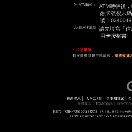
04.ATM轉帳：
ATM轉帳後
融卡號後六碼
號：0340048
05.信用卡繳款：
請先填寫「信
用卡授權書
> 注意事項
劃撥繳費或銀行匯款後，
請將收據及
最新消息
│
TCMC活動
│
合唱知識家
│
合
會員專區
│
TCMC會訊
│
關於TC