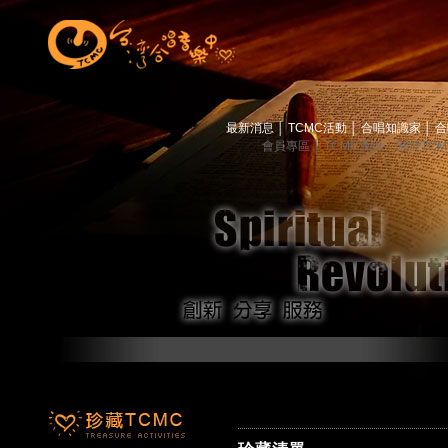
最新消息
│
TCMC活動
│
合唱知識家
│
合
會員專區
│
TCMC會訊
│
關於TC