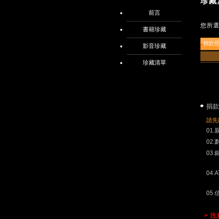
珍藏
前言
您所
書籍珍藏
捐款
影音珍藏
珍藏清單
捐款
請先
01
02
03
04.
05
> 