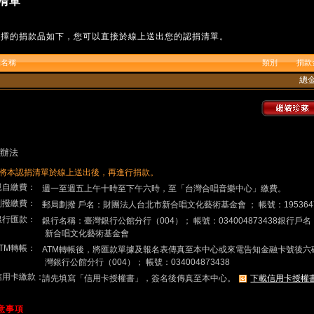
清單
選擇的捐款品如下，您可以直接於線上送出您的認捐清單。
品名稱
類別
捐款
總
辦法
將本認捐清單於線上送出後，再進行捐款。
.親自繳費：
週一至週五上午十時至下午六時，至「台灣合唱音樂中心」繳費。
.劃撥繳費：
郵局劃撥 戶名：財團法人台北市新合唱文化藝術基金會 ； 帳號：195364
.銀行匯款：
銀行名稱：臺灣銀行公館分行（004）； 帳號：034004873438銀行
新合唱文化藝術基金會
ATM轉帳：
ATM轉帳後，將匯款單據及報名表傳真至本中心或來電告知金融卡號後六
灣銀行公館分行（004）； 帳號：034004873438
.信用卡繳款：
請先填寫「信用卡授權書」，簽名後傳真至本中心。
下載信用卡授權
注意事項