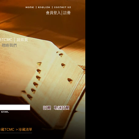
會員登入
│
註冊
助TCMC
│
回首頁
│
聯絡我們
珍藏TCMC
> 珍藏清單