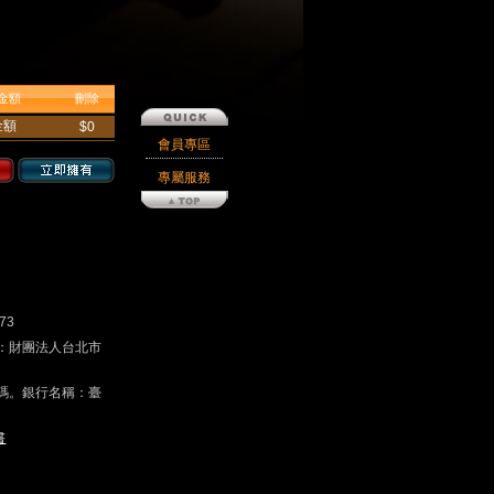
金額
刪除
金額
$0
會員專區
專屬服務
73
戶名：財團法人台北市
碼。銀行名稱：臺
書