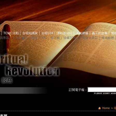
息
│
TCMC活動
│
合唱知識家
│
合唱104
│
課程加油站
│
人氣網爆
│
義工的故事
│
贊
員專區
│
TCMC會訊
│
關於TCMC
│
留言板
│
珍藏TCMC
│
映像大事記
│
場地租用
訂閱電子報：
Home
>