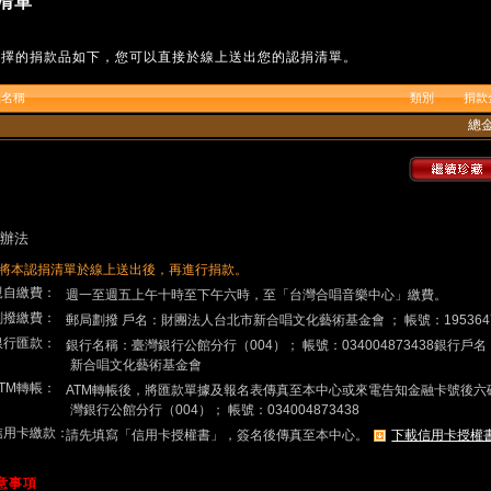
清單
選擇的捐款品如下，您可以直接於線上送出您的認捐清單。
品名稱
類別
捐款
總
辦法
將本認捐清單於線上送出後，再進行捐款。
.親自繳費：
週一至週五上午十時至下午六時，至「台灣合唱音樂中心」繳費。
.劃撥繳費：
郵局劃撥 戶名：財團法人台北市新合唱文化藝術基金會 ； 帳號：195364
.銀行匯款：
銀行名稱：臺灣銀行公館分行（004）； 帳號：034004873438銀行
新合唱文化藝術基金會
ATM轉帳：
ATM轉帳後，將匯款單據及報名表傳真至本中心或來電告知金融卡號後六
灣銀行公館分行（004）； 帳號：034004873438
.信用卡繳款：
請先填寫「信用卡授權書」，簽名後傳真至本中心。
下載信用卡授權
注意事項