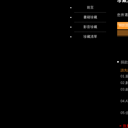
珍藏
前言
您所
書籍珍藏
捐款
影音珍藏
珍藏清單
捐款
請先
01
02
03
04.
05
> 