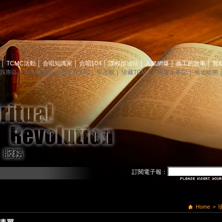
息
│
TCMC活動
│
合唱知識家
│
合唱104
│
課程加油站
│
人氣網爆
│
義工的故事
│
贊
員專區
│
TCMC會訊
│
關於TCMC
│
留言板
│
珍藏TCMC
│
映像大事記
│
場地租用
訂閱電子報：
Home
>