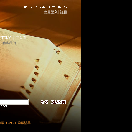
會員登入
│
註冊
助TCMC
│
回首頁
│
聯絡我們
珍藏TCMC
> 珍藏清單