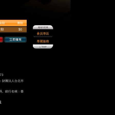
金額
刪除
金額
$0
會員專區
專屬服務
73
戶名：財團法人台北市
碼。銀行名稱：臺
書