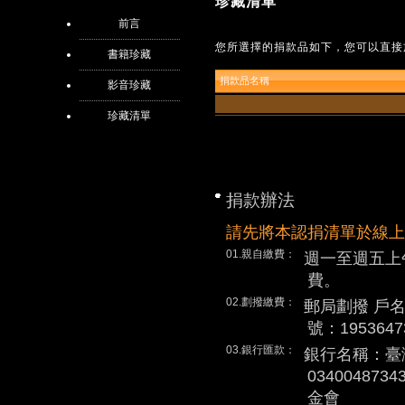
珍藏清單
前言
您所選擇的捐款品如下，您可以直接
書籍珍藏
捐款品名稱
影音珍藏
珍藏清單
捐款辦法
請先將本認捐清單於線上
01.親自繳費：
週一至週五上
費。
02.劃撥繳費：
郵局劃撥 戶
號：1953647
03.銀行匯款：
銀行名稱：臺
0340048
金會