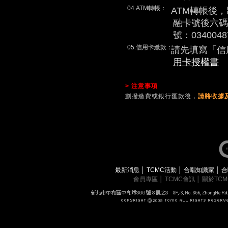
04.ATM轉帳：
ATM轉帳後
融卡號後六碼
號：0340048
05.信用卡繳款：
請先填寫「信
用卡授權書
> 注意事項
劃撥繳費或銀行匯款後，
請將收據及
最新消息
│
TCMC活動
│
合唱知識家
│
合
會員專區
│
TCMC會訊
│
關於TC