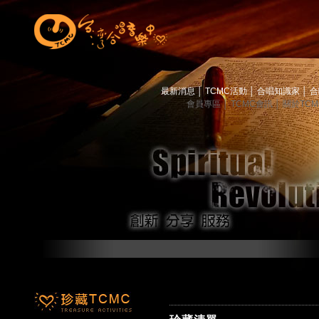
最新消息
│
TCMC活動
│
合唱知識家
│
合
會員專區
│
TCMC會訊
│
關於TC