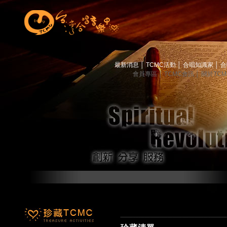
最新消息
│
TCMC活動
│
合唱知識家
│
合
會員專區
│
TCMC會訊
│
關於TC