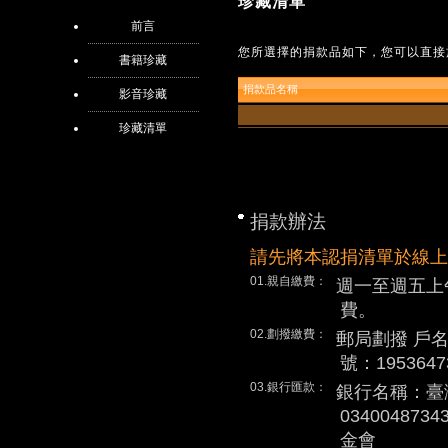
珍藏清單
前言
您所選擇的捐款品如下，您可以直接
書籍珍藏
捐款品名稱
影音珍藏
珍藏清單
捐款辦法
請先將本認捐清單於線上
01.親自繳費：
週一至週五上
費。
02.劃撥繳費：
郵局劃撥 戶
號：1953647
03.銀行匯款：
銀行名稱：臺
0340048
金會