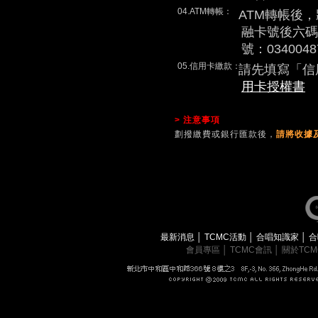
04.ATM轉帳：
ATM轉帳後
融卡號後六碼
號：0340048
05.信用卡繳款：
請先填寫「信
用卡授權書
> 注意事項
劃撥繳費或銀行匯款後，
請將收據及
最新消息
│
TCMC活動
│
合唱知識家
│
合
會員專區
│
TCMC會訊
│
關於TC