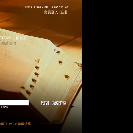
會員登入
│
註冊
助TCMC
│
回首頁
│
聯絡我們
珍藏TCMC
> 珍藏清單