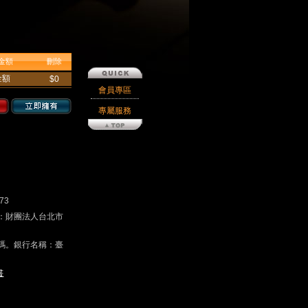
金額
刪除
金額
$0
會員專區
專屬服務
73
戶名：財團法人台北市
碼。銀行名稱：臺
書