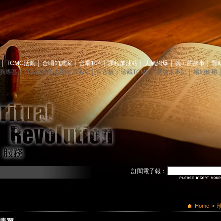
息
│
TCMC活動
│
合唱知識家
│
合唱104
│
課程加油站
│
人氣網爆
│
義工的故事
│
贊
員專區
│
TCMC會訊
│
關於TCMC
│
留言板
│
珍藏TCMC
│
映像大事記
│
場地租用
訂閱電子報：
Home
>