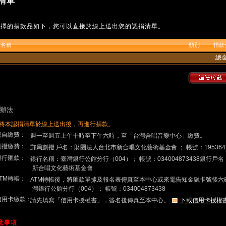
清單
選擇的捐款品如下，您可以直接於線上送出您的認捐清單。
品名稱
類別
捐款
總
辦法
將本認捐清單於線上送出後，再進行捐款。
.親自繳費：
週一至週五上午十時至下午六時，至「台灣合唱音樂中心」繳費。
.劃撥繳費：
郵局劃撥 戶名：財團法人台北市新合唱文化藝術基金會 ； 帳號：195364
.銀行匯款：
銀行名稱：臺灣銀行公館分行（004）； 帳號：034004873438銀行
新合唱文化藝術基金會
ATM轉帳：
ATM轉帳後，將匯款單據及報名表傳真至本中心或來電告知金融卡號後六
灣銀行公館分行（004）； 帳號：034004873438
.信用卡繳款：
請先填寫「信用卡授權書」，簽名後傳真至本中心。
下載信用卡授權
注意事項