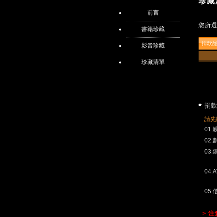
珍藏
前言
您所
書籍珍藏
捐款
影音珍藏
珍藏清單
捐款
請先
01
02
03
04.
05
> 