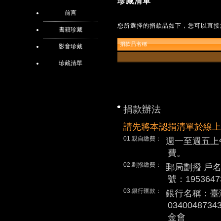
珍藏清單
前言
您所選擇的捐款品如下，您可以直接
書籍珍藏
捐款品名稱
影音珍藏
珍藏清單
捐款辦法
請先將本認捐清單於線上
01.親自繳費：
週一至週五上
費。
02.劃撥繳費：
郵局劃撥 戶
號：1953647
03.銀行匯款：
銀行名稱：臺
0340048
金會