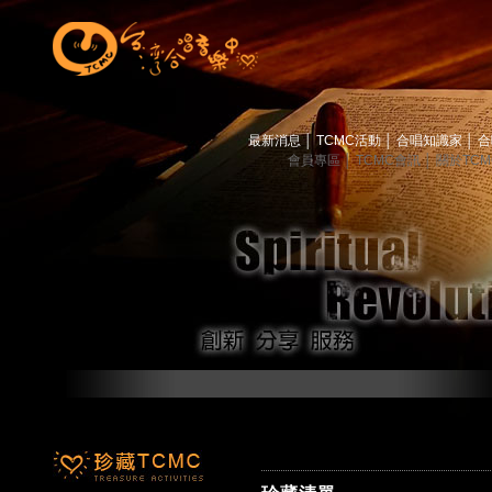
最新消息
│
TCMC活動
│
合唱知識家
│
合
會員專區
│
TCMC會訊
│
關於TC