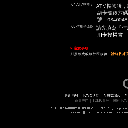
04.ATM轉帳：
ATM轉帳後
融卡號後六碼
號：0340048
05.信用卡繳款：
請先填寫「信
用卡授權書
> 注意事項
劃撥繳費或銀行匯款後，
請將收據及
最新消息
│
TCMC活動
│
合唱知識家
│
合
會員專區
│
TCMC會訊
│
關於TC