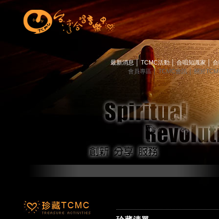
最新消息
│
TCMC活動
│
合唱知識家
│
合
會員專區
│
TCMC會訊
│
關於TC