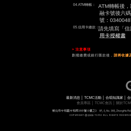
04.ATM轉帳：
ATM轉帳後
融卡號後六碼
號：0340048
05.信用卡繳款：
請先填寫「信
用卡授權書
> 注意事項
劃撥繳費或銀行匯款後，
請將收據及
最新消息
│
TCMC活動
│
合唱知識家
│
合
會員專區
│
TCMC會訊
│
關於TC