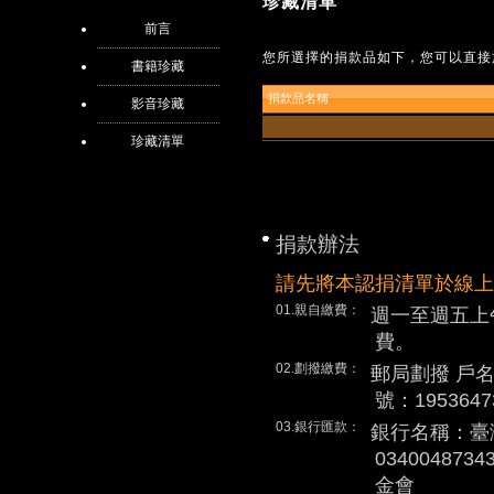
珍藏清單
前言
您所選擇的捐款品如下，您可以直接
書籍珍藏
捐款品名稱
影音珍藏
珍藏清單
捐款辦法
請先將本認捐清單於線上
01.親自繳費：
週一至週五上
費。
02.劃撥繳費：
郵局劃撥 戶
號：1953647
03.銀行匯款：
銀行名稱：臺
0340048
金會