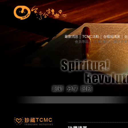
最新消息
│
TCMC活動
│
合唱知識家
│
合
會員專區
│
TCMC會訊
│
關於TC