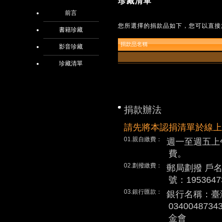
珍藏清單
前言
您所選擇的捐款品如下，您可以直接
書籍珍藏
捐款品名稱
影音珍藏
珍藏清單
捐款辦法
請先將本認捐清單於線上
01.親自繳費：
週一至週五上
費。
02.劃撥繳費：
郵局劃撥 戶
號：1953647
03.銀行匯款：
銀行名稱：臺
0340048
金會