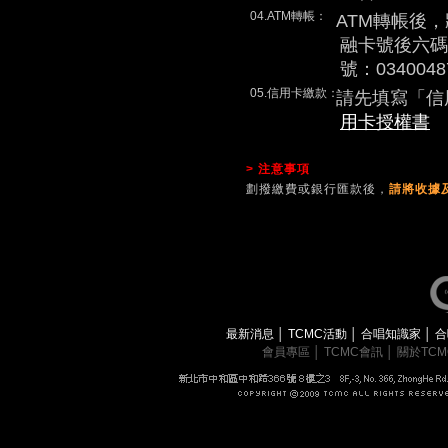
04.ATM轉帳：
ATM轉帳後
融卡號後六碼
號：0340048
05.信用卡繳款：
請先填寫「信
用卡授權書
> 注意事項
劃撥繳費或銀行匯款後，
請將收據及
最新消息
│
TCMC活動
│
合唱知識家
│
合
會員專區
│
TCMC會訊
│
關於TC