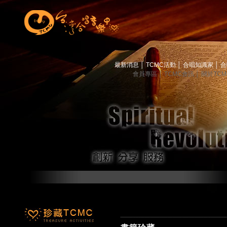
最新消息
│
TCMC活動
│
合唱知識家
│
合
會員專區
│
TCMC會訊
│
關於TC