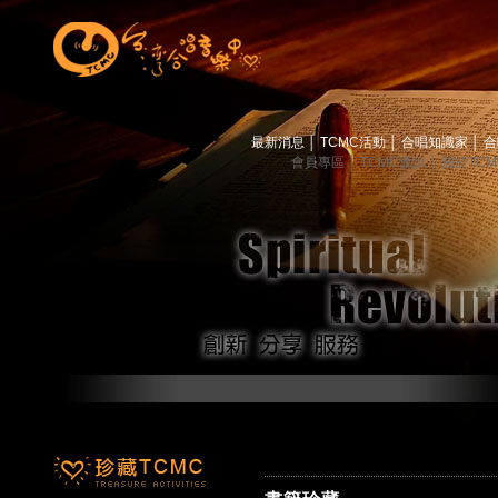
最新消息
│
TCMC活動
│
合唱知識家
│
合
會員專區
│
TCMC會訊
│
關於TC