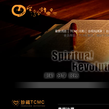
最新消息
│
TCMC活動
│
合唱知識家
│
合
會員專區
│
TCMC會訊
│
關於TC