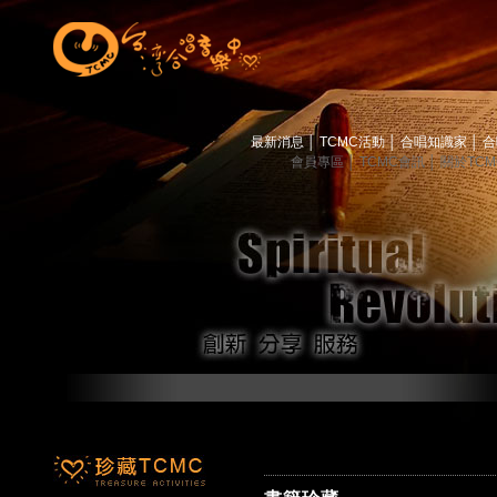
最新消息
│
TCMC活動
│
合唱知識家
│
合
會員專區
│
TCMC會訊
│
關於TC