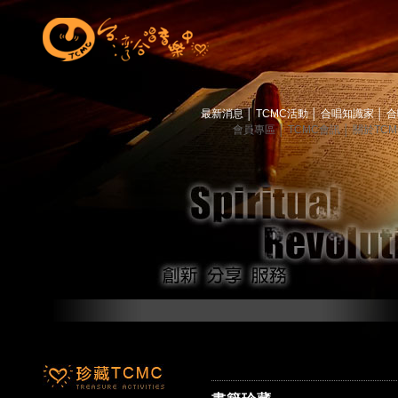
最新消息
│
TCMC活動
│
合唱知識家
│
合
會員專區
│
TCMC會訊
│
關於TC