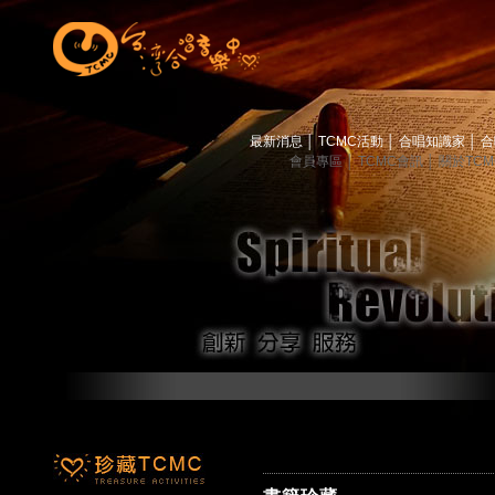
最新消息
│
TCMC活動
│
合唱知識家
│
合
會員專區
│
TCMC會訊
│
關於TC