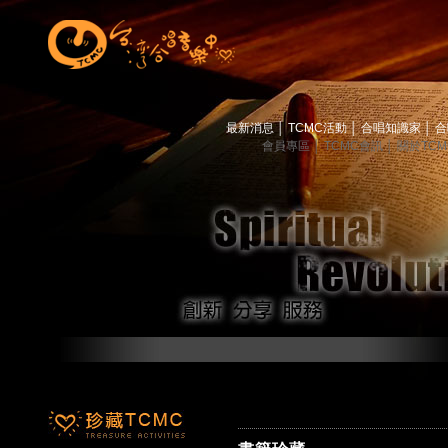
最新消息
│
TCMC活動
│
合唱知識家
│
合
會員專區
│
TCMC會訊
│
關於TC