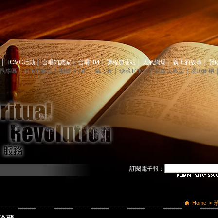
息
│
TCMC活動
│
合唱知識家
│
合唱104
│
課程加油站
│
人氣網爆
│
義工的故事
│
贊
員專區
│
TCMC會訊
│
關於TCMC
│
留言板
│
珍藏TCMC
│
映像大事記
│
場地租用
訂閱電子報：
Home
>