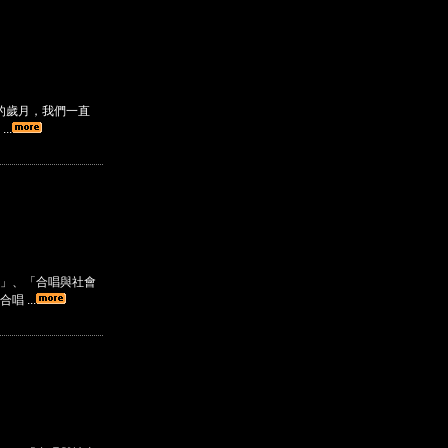
的歲月，我們一直
..
」、「合唱與社會
 ...