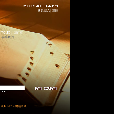
會員登入
│
註冊
助TCMC
│
回首頁
│
聯絡我們
珍藏TCMC
> 書籍珍藏