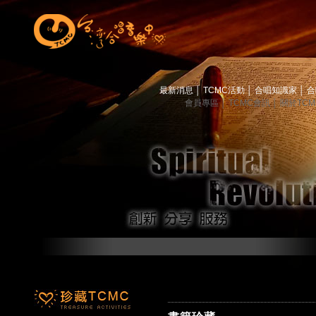
最新消息
│
TCMC活動
│
合唱知識家
│
合
會員專區
│
TCMC會訊
│
關於TC