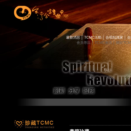
最新消息
│
TCMC活動
│
合唱知識家
│
合
會員專區
│
TCMC會訊
│
關於TC