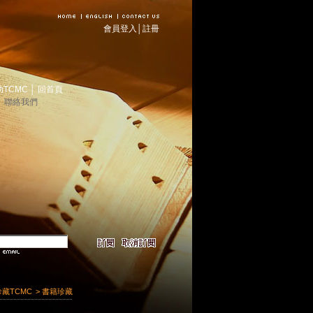
會員登入
│
註冊
助TCMC
│
回首頁
│
聯絡我們
珍藏TCMC
> 書籍珍藏