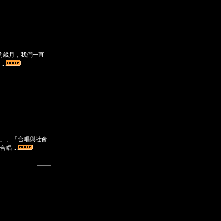
的歲月，我們一直
..
」、「合唱與社會
 ...