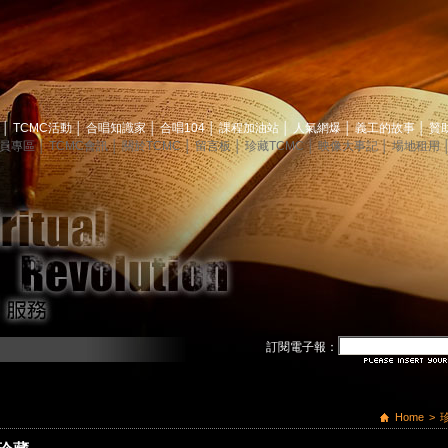
息
│
TCMC活動
│
合唱知識家
│
合唱104
│
課程加油站
│
人氣網爆
│
義工的故事
│
贊
員專區
│
TCMC會訊
│
關於TCMC
│
留言板
│
珍藏TCMC
│
映像大事記
│
場地租用
訂閱電子報：
Home
>