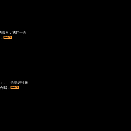
的歲月，我們一直
..
」、「合唱與社會
 ...