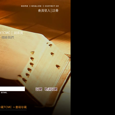
會員登入
│
註冊
助TCMC
│
回首頁
│
聯絡我們
珍藏TCMC
> 書籍珍藏