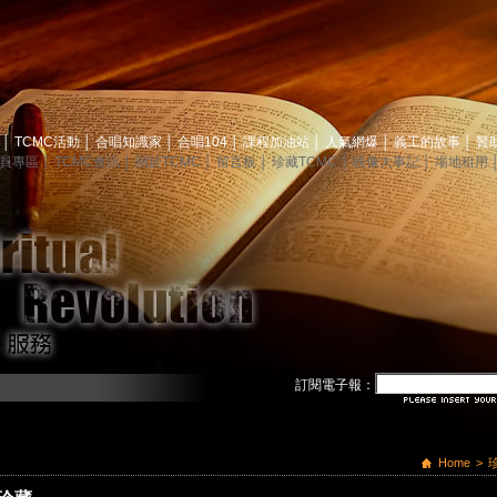
息
│
TCMC活動
│
合唱知識家
│
合唱104
│
課程加油站
│
人氣網爆
│
義工的故事
│
贊
員專區
│
TCMC會訊
│
關於TCMC
│
留言板
│
珍藏TCMC
│
映像大事記
│
場地租用
訂閱電子報：
Home
>