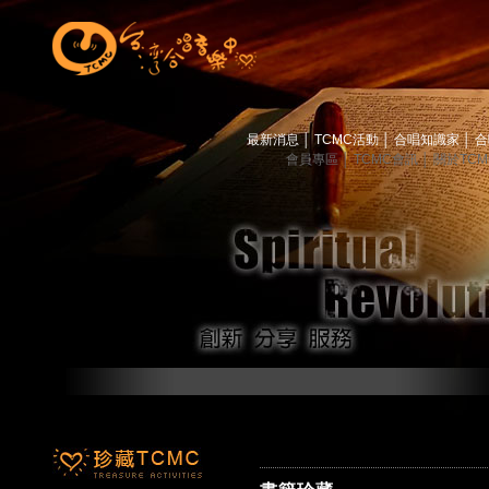
最新消息
│
TCMC活動
│
合唱知識家
│
合
會員專區
│
TCMC會訊
│
關於TC