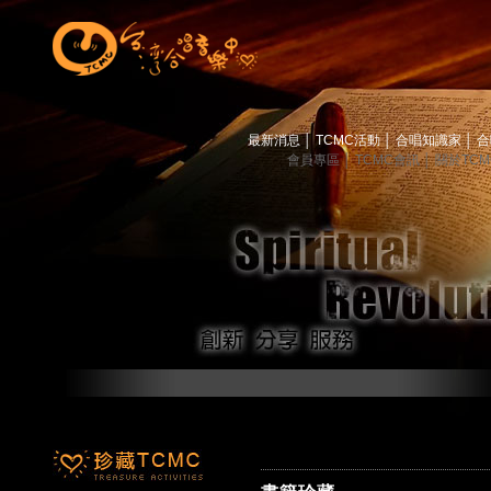
最新消息
│
TCMC活動
│
合唱知識家
│
合
會員專區
│
TCMC會訊
│
關於TC