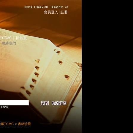
會員登入
│
註冊
助TCMC
│
回首頁
│
聯絡我們
珍藏TCMC
> 書籍珍藏