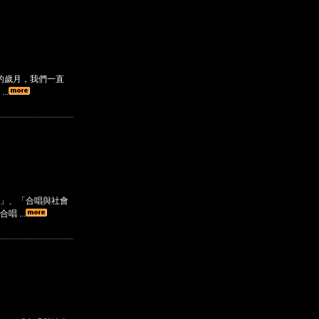
的歲月，我們一直
..
」、「合唱與社會
 ...