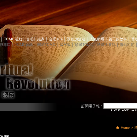
息
│
TCMC活動
│
合唱知識家
│
合唱104
│
課程加油站
│
人氣網爆
│
義工的故事
│
贊
員專區
│
TCMC會訊
│
關於TCMC
│
留言板
│
珍藏TCMC
│
映像大事記
│
場地租用
訂閱電子報：
Home
>