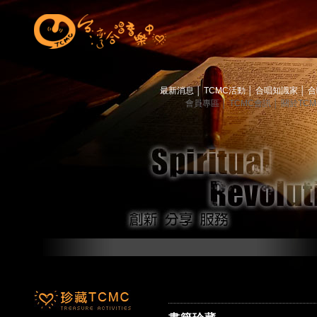
最新消息
│
TCMC活動
│
合唱知識家
│
合
會員專區
│
TCMC會訊
│
關於TC