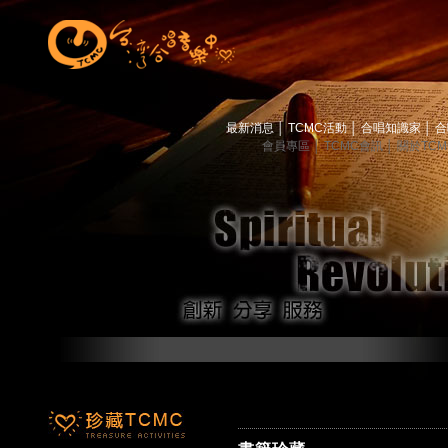
最新消息
│
TCMC活動
│
合唱知識家
│
合
會員專區
│
TCMC會訊
│
關於TC