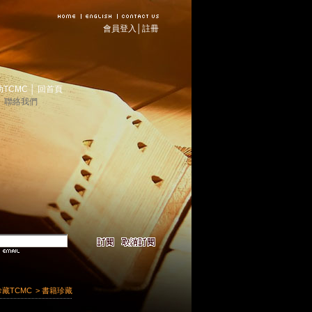
會員登入
│
註冊
助TCMC
│
回首頁
│
聯絡我們
珍藏TCMC
> 書籍珍藏