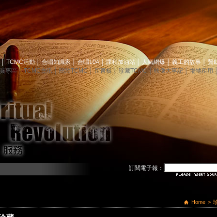
息
│
TCMC活動
│
合唱知識家
│
合唱104
│
課程加油站
│
人氣網爆
│
義工的故事
│
贊
員專區
│
TCMC會訊
│
關於TCMC
│
留言板
│
珍藏TCMC
│
映像大事記
│
場地租用
訂閱電子報：
Home
>