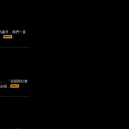
的歲月，我們一直
..
」、「合唱與社會
 ...