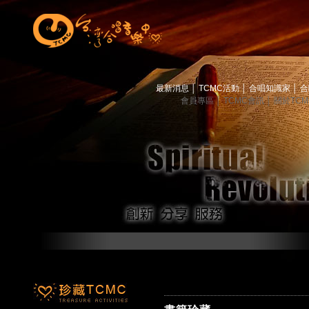
最新消息
│
TCMC活動
│
合唱知識家
│
合
會員專區
│
TCMC會訊
│
關於TC