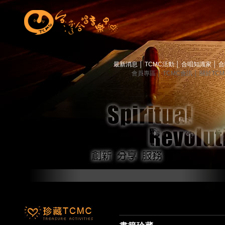
最新消息
│
TCMC活動
│
合唱知識家
│
合
會員專區
│
TCMC會訊
│
關於TC